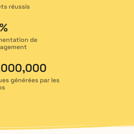
ets réussis
%
entation de
gagement
,000,000
ues générées par les
os