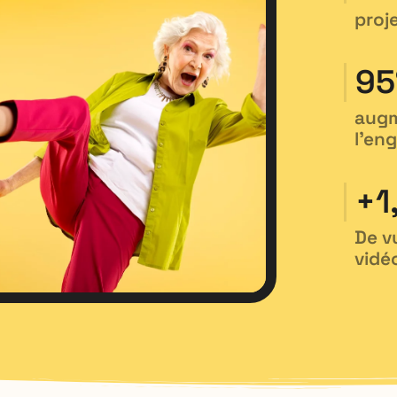
proj
95
augm
l’en
+
1
De v
vidé